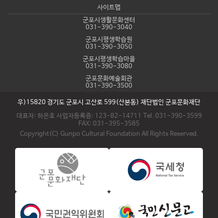
사이트맵
군포시생활문화센터
031-390-3040
군포시평생학습원
031-390-3050
군포시평생학습마을
031-390-3080
군포문화예술회관
031-390-3500
우)15820 경기도 군포시 고산로 599(산본동) 재단법인 군포문화재단
대표자: 하은호 사업자등록증: 123-82-14711 Tel. 031-390-3599
FAX: 031-395-3585
Copyright(C) Gunpo Cultural Foundation All Rights Reserved.