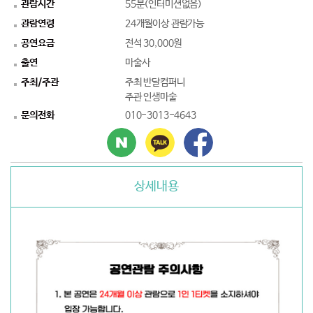
관람시간
55분(인터미션없음)
관람연령
24개월이상 관람가능
공연요금
전석 30,000원
출연
마술사
주최/주관
주최 반달컴퍼니
주관 인생마술
문의전화
010-3013-4643
상세내용