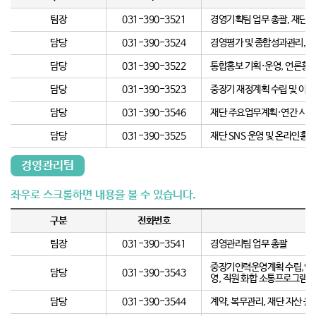
팀장
031-390-3521
경영기획팀 업무 총괄, 재단 
담당
031-390-3524
경영평가 및 종합성과관리, 재
담당
031-390-3522
통합홍보 기획·운영, 언론홍보
담당
031-390-3523
중장기 재정계획 수립 및 이행실
담당
031-390-3546
재단 주요업무계획·연간 사업계
담당
031-390-3525
재단 SNS 운영 및 온라인홍
경영관리팀
구분
전화번호
팀장
031-390-3541
경영관리팀 업무 총괄
중장기인력운영계획 수립,인사관
담당
031-390-3543
영, 직원 화합 소통프로그램 운
담당
031-390-3544
계약, 복무관리, 재단 자산 운