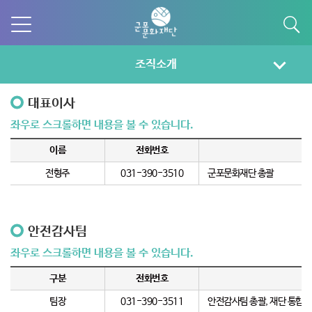
조직소개
대표이사
이름
전화번호
전형주
031-390-3510
군포문화재단 총괄
안전감사팀
구분
전화번호
팀장
031-390-3511
안전감사팀 총괄, 재단 통합