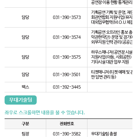
공연장 이용 현황 통계관리 및
기획공연 기획 및 운영, 재단
담당
031-390-3573
회관연합회 지원사업(뮤지컬 시
대외업무협력(M.O.U 체결 등
기획공연 오프라인 홍보 총괄
담당
031-390-3574
악관현악단) 운영 및 경기아트
외부지원 인력 관리(공공근로
하우스매니저(공연장 시설관리,
담당
031-390-3575
지원사업(아동, 사회공헌) 기획
기타시설 대관 업무 지원
티켓매니저(티켓 예매 및 관객 
담당
031-390-3501
판 답변 관리 등)
팩스
031-392-3445
무대기술팀
구분
전화번호
팀장
031-390-3582
무대기술팀 총괄