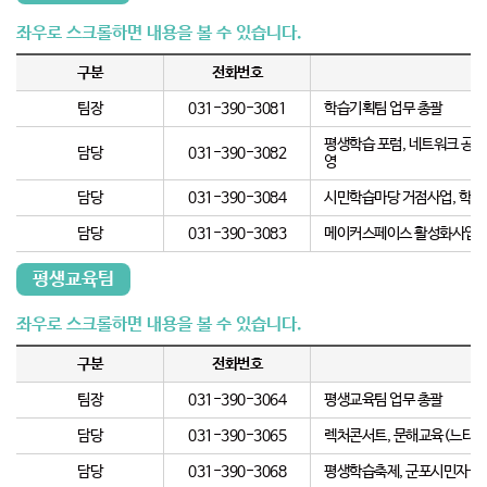
구분
전화번호
팀장
031-390-3081
학습기획팀 업무 총괄
평생학습 포럼, 네트워크 공동
담당
031-390-3082
영
담당
031-390-3084
시민학습마당 거점사업, 학습동
담당
031-390-3083
메이커스페이스 활성화사업, 
평생교육팀
구분
전화번호
팀장
031-390-3064
평생교육팀 업무 총괄
담당
031-390-3065
렉처콘서트, 문해교육(느티나
담당
031-390-3068
평생학습축제, 군포시민자율