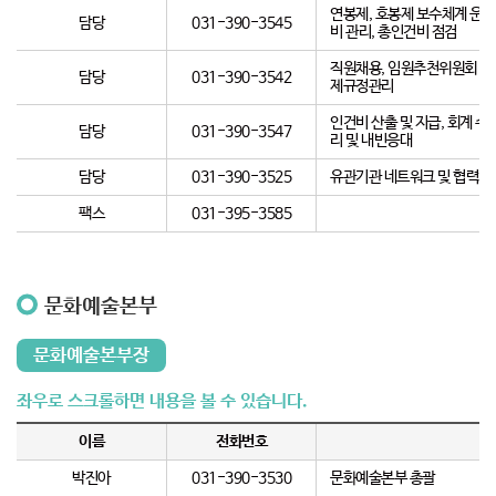
연봉제, 호봉제 보수체계 운영 
담당
031-390-3545
비 관리, 총인건비 점검
직원채용, 임원추천위원회 및 
담당
031-390-3542
제규정관리
인건비 산출 및 지급, 회계 수
담당
031-390-3547
리 및 내빈응대
담당
031-390-3525
유관기관 네트워크 및 협력체계
팩스
031-395-3585
문화예술본부
문화예술본부장
이름
전화번호
박진아
031-390-3530
문화예술본부 총괄