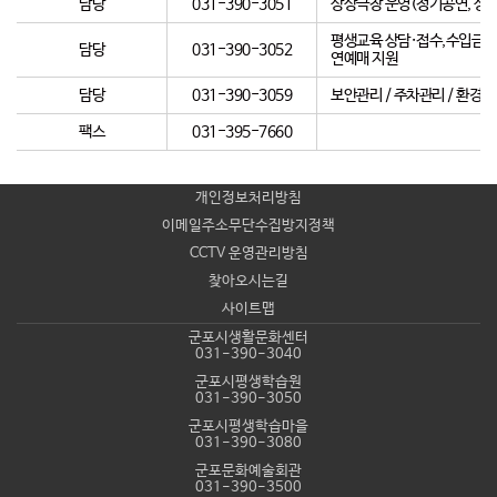
담당
031-390-3051
상상극장 운영(정기공연, 상상
평생교육 상담·접수,수입금관리
담당
031-390-3052
연예매 지원
담당
031-390-3059
보안관리 / 주차관리 / 환경
팩스
031-395-7660
개인정보처리방침
이메일주소무단수집방지정책
CCTV 운영관리방침
찾아오시는길
사이트맵
군포시생활문화센터
031-390-3040
군포시평생학습원
031-390-3050
군포시평생학습마을
031-390-3080
군포문화예술회관
031-390-3500