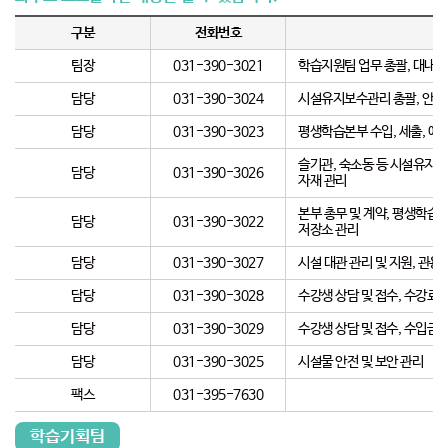
구분
전화번호
팀장
031-390-3021
학습지원팀 업무 총괄, 대내외
담당
031-390-3024
시설유지보수관리 총괄, 안전관
담당
031-390-3023
평생학습본부 수입, 세출, 예산
슬기관, 숙소동 등 시설유지보
담당
031-390-3026
자재 관리
본부 총무 및 계약, 평생학습
담당
031-390-3022
저장소 관리
담당
031-390-3027
시설 대관 관리 및 지원, 관용
담당
031-390-3028
수강생 상담 및 접수, 수강료 
담당
031-390-3029
수강생 상담 및 접수, 수입금 
담당
031-390-3025
시설물 안전 및 보안 관리
팩스
031-395-7630
학습기획팀