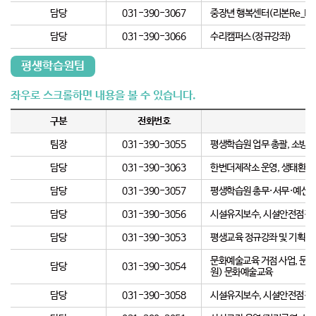
담당
031-390-3067
중장년 행복센터(리본Re_Bo
담당
031-390-3066
수리캠퍼스(정규강좌)
평생학습원팀
구분
전화번호
팀장
031-390-3055
평생학습원 업무 총괄, 소방
담당
031-390-3063
한번더제작소 운영, 생태환경 
담당
031-390-3057
평생학습원 총무·서무·예산, 
담당
031-390-3056
시설유지보수, 시설안전점검, 재
담당
031-390-3053
평생교육 정규강좌 및 기획강좌
문화예술교육 거점 사업, 문
담당
031-390-3054
원) 문화예술교육
담당
031-390-3058
시설유지보수, 시설안전점검, 