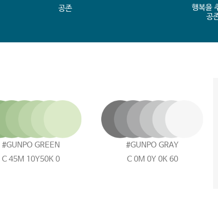
행복을 
공존
공
#GUNPO GREEN
#GUNPO GRAY
C 45
M 10
Y50
K 0
C 0
M 0
Y 0
K 60