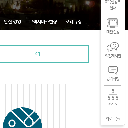
교육신청 및
안내
안전 경영
고객서비스헌장
조례규정
대관 신청
CI
의견게시판
공지사항
조직도
위로