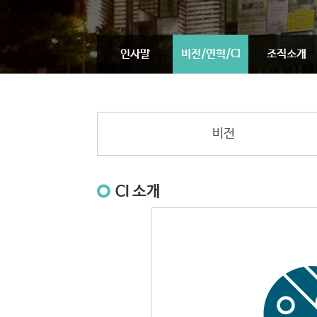
인사말
비전/연혁/CI
조직소개
비전
CI 소개