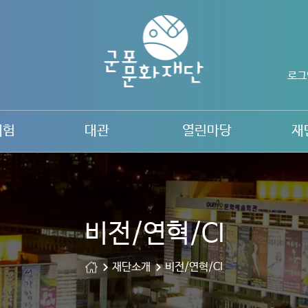
로그
체험
대관
열린마당
재
비전/연혁/CI
재단소개
비전/연혁/CI