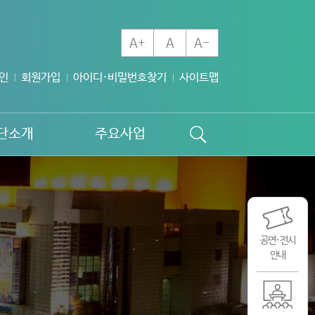
A+
A
A-
인
회원가입
아이디·비밀번호찾기
사이트맵
단소개
주요사업
공연·전시
안내