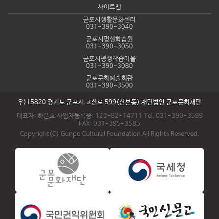
사이트맵
군포시생활문화센터
031-390-3040
군포시평생학습원
031-390-3050
군포시평생학습마을
031-390-3080
군포문화예술회관
031-390-3500
우)15820 경기도 군포시 고산로 599(산본동) 재단법인 군포문화재단
대표자: 하은호 사업자등록증: 123-82-14711 Tel. 031-390-3599
FAX: 031-395-3585
Copyright(C) Gunpo Cultural Foundation All Rights Reserved.