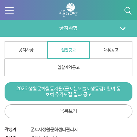
공지사항
공지사항
일반공고
채용공고
입찰계약공고
2026 생활문화활동지원<군포는오늘도생동감> 참여 동
호회 추가모집 결과 공고
목록보기
작성자
군포시생활문화센터관리자