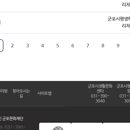
리자
군포시평생
내
리자
2
3
4
5
6
7
8
9
군포시생활문화
군포시
관리방
찾아오시는
센터
사이트맵
길
031-390-
031-
3040
30
법인 군포문화재단
. 031-390-