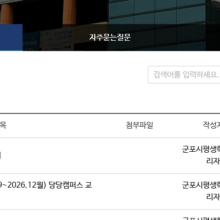
자주묻는질문
목록 내 검색
목
첨부파일
작성
군포시평생
내
리자
~2026.12월) 당당캠퍼스 교
군포시평생
리자