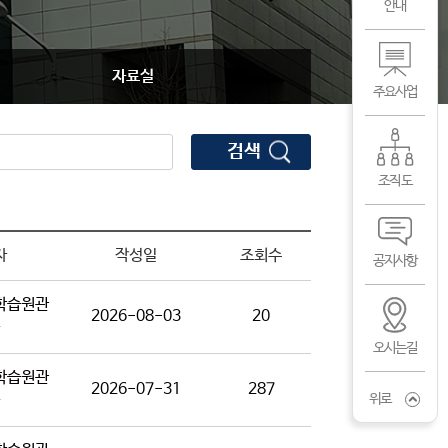
안내
자료실
주요사업
검색
조직도
자
작성일
조회수
공지사항
학습원관
2026-08-03
20
오시는길
학습원관
2026-07-31
287
위로