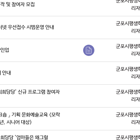
군포시평생
영작 및 참여자 모집
리자
군포시평생
터넷 우선접수 시범운영 안내
리자
군포시평생
라인업
리자
군포시평생
 안내
리자
'희희당당' 신규 프로그램 참여자
군포시평생
리자
크숍 」 기획 문화예술교육 <모락
군포시평생
년, 시니어 대상)
리자
희희당당 '엄마들은 왜그럴
군포시평생