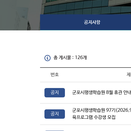
공지사항
총 게시물 : 126개
번호
제
공지
군포시평생학습원 8월 휴관 안
군포시평생학습원 97기(2026.9
공지
육프로그램 수강생 모집