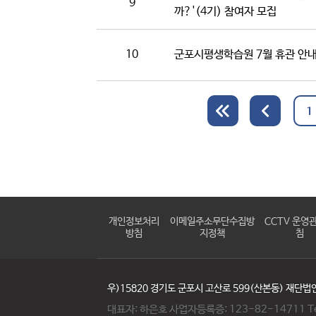
9
까?'(4기) 참여자 모집
10
군포시평생학습원 7월 휴관 안
1
개인정보처리
이메일주소무단수집방
CCTV 운영
방침
지정책
침
우)15820 경기도 군포시 고산로 599(산본동) 재단
대표자: 하은호 사업자등록증: 123-82-14711 Tel